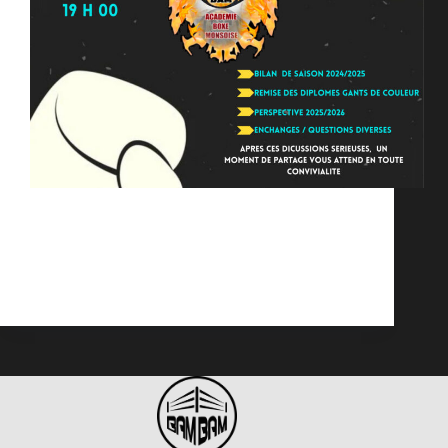
La BAMBAM L’académie boxe Monsoise vous
invite à son assemblée générale le Vendredi 27 juin
2025 à 19h00 à la Maison des Associations 8Ter
Rue d’Alsace, 59370 Mons-en-Barœul. Ordre du
jour :
bambam
juin 9, 2025